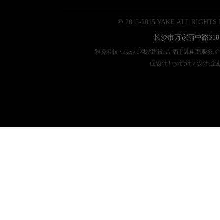
© 2013-2015 YAKE ALL RIGHTS
长沙市万家丽中路318
雅克科技,yake,yk,网站建设,品牌订制,电商服务
面设计,logo设计,vi设计,