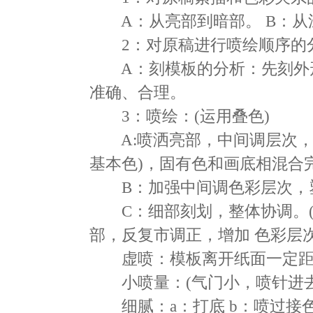
A：从亮部到暗部。 B：从
2：对原稿进行喷绘顺序的
A：刻模板的分析：先刻外形
准确、合理。
3：喷绘：(运用叠色)
A:喷洒亮部，中间调层次，
基本色)，固有色和画底相混合
B：加强中间调色彩层次，
C：细部刻划，整体协调。(
部，反复市调正，增加 色彩层
虚喷：模板离开纸面一定距
小喷量：(气门小，喷针进去
细腻：a：打底 b：喷过接色 