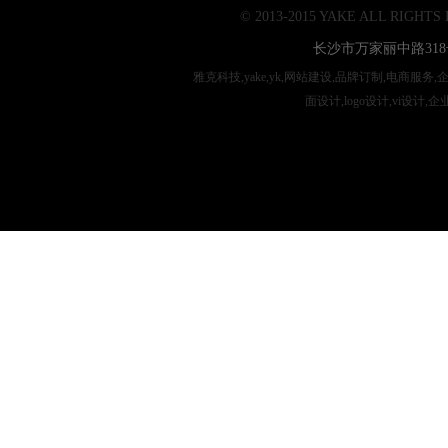
© 2013-2015 YAKE ALL RIGHTS
长沙市万家丽中路318
雅克科技,yake,yk,网站建设,品牌订制,电商服务
面设计,logo设计,vi设计,