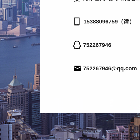
15388096759（谭）
752267946
752267946@qq.com