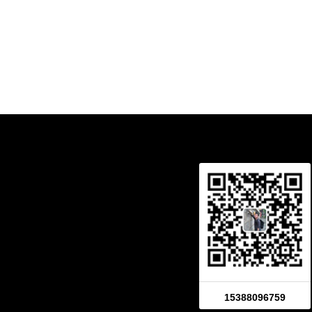
叶斌
周伟
品牌高级策划
交互
15388096759