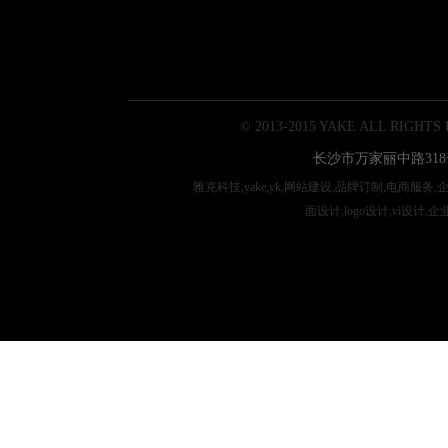
© 2013-2015 YAKE ALL RIGHTS
长沙市万家丽中路318
雅克科技,yake,yk,网站建设,品牌订制,电商服务
面设计,logo设计,vi设计,